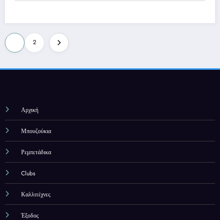
Σελιδοποίηση
1
2
άρθρων
Αρχική
Μπουζούκια
Ρεμπετάδικα
Clubs
Καλλιτέχνες
Έξοδος