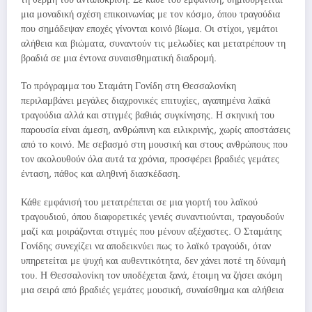
μια μοναδική σχέση επικοινωνίας με τον κόσμο, όπου τραγούδια
που σημάδεψαν εποχές γίνονται κοινό βίωμα. Οι στίχοι, γεμάτοι
αλήθεια και βιώματα, συναντούν τις μελωδίες και μετατρέπουν τη
βραδιά σε μια έντονα συναισθηματική διαδρομή.
Το πρόγραμμα του Σταμάτη Γονίδη στη Θεσσαλονίκη
περιλαμβάνει μεγάλες διαχρονικές επιτυχίες, αγαπημένα λαϊκά
τραγούδια αλλά και στιγμές βαθιάς συγκίνησης. Η σκηνική του
παρουσία είναι άμεση, ανθρώπινη και ειλικρινής, χωρίς αποστάσεις
από το κοινό. Με σεβασμό στη μουσική και στους ανθρώπους που
τον ακολουθούν όλα αυτά τα χρόνια, προσφέρει βραδιές γεμάτες
ένταση, πάθος και αληθινή διασκέδαση.
Κάθε εμφάνισή του μετατρέπεται σε μια γιορτή του λαϊκού
τραγουδιού, όπου διαφορετικές γενιές συναντιούνται, τραγουδούν
μαζί και μοιράζονται στιγμές που μένουν αξέχαστες. Ο Σταμάτης
Γονίδης συνεχίζει να αποδεικνύει πως το λαϊκό τραγούδι, όταν
υπηρετείται με ψυχή και αυθεντικότητα, δεν χάνει ποτέ τη δύναμή
του. Η Θεσσαλονίκη τον υποδέχεται ξανά, έτοιμη να ζήσει ακόμη
μια σειρά από βραδιές γεμάτες μουσική, συναίσθημα και αλήθεια