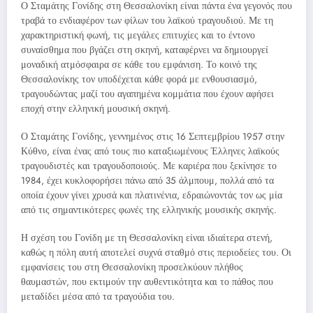
Ο Σταμάτης Γονίδης στη Θεσσαλονίκη είναι πάντα ένα γεγονός που
τραβά το ενδιαφέρον των φίλων του λαϊκού τραγουδιού. Με τη
χαρακτηριστική φωνή, τις μεγάλες επιτυχίες και το έντονο
συναίσθημα που βγάζει στη σκηνή, καταφέρνει να δημιουργεί
μοναδική ατμόσφαιρα σε κάθε του εμφάνιση. Το κοινό της
Θεσσαλονίκης τον υποδέχεται κάθε φορά με ενθουσιασμό,
τραγουδώντας μαζί του αγαπημένα κομμάτια που έχουν αφήσει
εποχή στην ελληνική μουσική σκηνή.
Ο Σταμάτης Γονίδης, γεννημένος στις 16 Σεπτεμβρίου 1957 στην
Κύθνο, είναι ένας από τους πιο καταξιωμένους Έλληνες λαϊκούς
τραγουδιστές και τραγουδοποιούς. Με καριέρα που ξεκίνησε το
1984, έχει κυκλοφορήσει πάνω από 35 άλμπουμ, πολλά από τα
οποία έχουν γίνει χρυσά και πλατινένια, εδραιώνοντάς τον ως μία
από τις σημαντικότερες φωνές της ελληνικής μουσικής σκηνής.
Η σχέση του Γονίδη με τη Θεσσαλονίκη είναι ιδιαίτερα στενή,
καθώς η πόλη αυτή αποτελεί συχνά σταθμό στις περιοδείες του. Οι
εμφανίσεις του στη Θεσσαλονίκη προσελκύουν πλήθος
θαυμαστών, που εκτιμούν την αυθεντικότητα και το πάθος που
μεταδίδει μέσα από τα τραγούδια του.