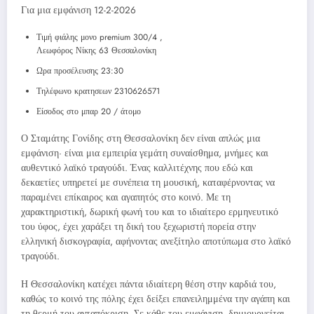
Για μια εμφάνιση 12-2-2026
Τιμή φιάλης μονο premium 300/4 ,
Λεωφόρος Νίκης 63 Θεσσαλονίκη
Ωρα προσέλευσης 23:30
Τηλέφωνο κρατησεων 2310626571
Είσοδος στο μπαρ 20 / άτομο
Ο Σταμάτης Γονίδης στη Θεσσαλονίκη δεν είναι απλώς μια
εμφάνιση· είναι μια εμπειρία γεμάτη συναίσθημα, μνήμες και
αυθεντικό λαϊκό τραγούδι. Ένας καλλιτέχνης που εδώ και
δεκαετίες υπηρετεί με συνέπεια τη μουσική, καταφέρνοντας να
παραμένει επίκαιρος και αγαπητός στο κοινό. Με τη
χαρακτηριστική, δωρική φωνή του και το ιδιαίτερο ερμηνευτικό
του ύφος, έχει χαράξει τη δική του ξεχωριστή πορεία στην
ελληνική δισκογραφία, αφήνοντας ανεξίτηλο αποτύπωμα στο λαϊκό
τραγούδι.
Η Θεσσαλονίκη κατέχει πάντα ιδιαίτερη θέση στην καρδιά του,
καθώς το κοινό της πόλης έχει δείξει επανειλημμένα την αγάπη και
τη θερμή του ανταπόκριση. Σε κάθε του εμφάνιση, δημιουργείται