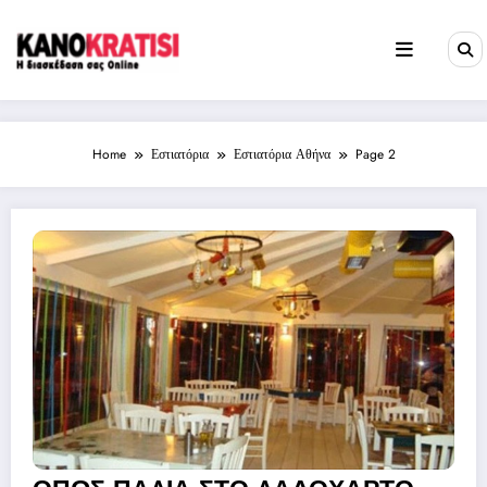
Skip
to
content
Home
Εστιατόρια
Εστιατόρια Αθήνα
Page 2