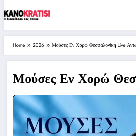
Skip
to
content
Home
2026
Μούσες Εν Χορώ Θεσσαλονίκη Live Αντω
Μούσες Εν Χορώ Θεσσ