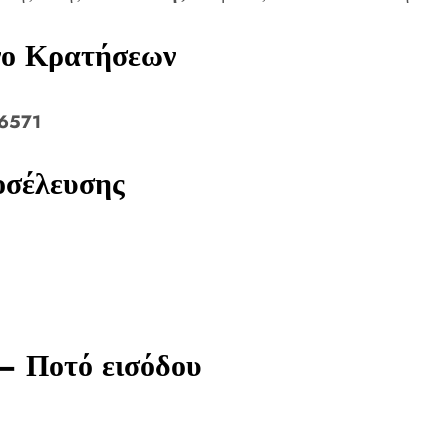
νο Κρατήσεων
26571
οσέλευσης
– Ποτό εισόδου