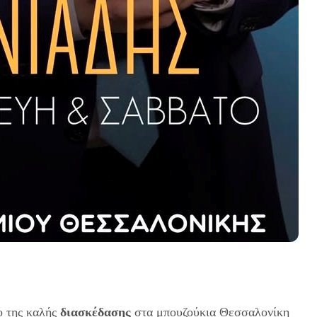
ο της καλής
διασκέδασης
στα μπουζούκια Θεσσαλονίκη