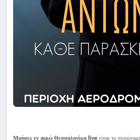
Μούσες εν χορώ Θεσσαλονίκη live
είναι το συνώνυμ