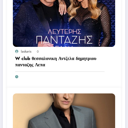
laskaris
0
W club θεσσαλονικη Αντζελα δημητριου
πανταζης Λεπα