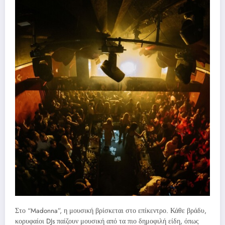
Στο “Madonna”, η μουσική βρίσκεται στο επίκεντρο. Κάθε βράδυ,
κορυφαίοι DJs παίζουν μουσική από τα πιο δημοφιλή είδη, όπως