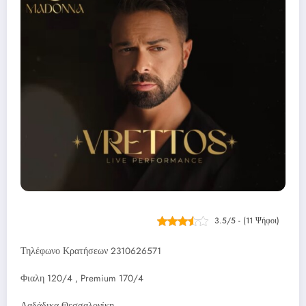
3.5/5 - (11 Ψήφοι)
Τηλέφωνο Κρατήσεων 2310626571
Φιαλη 120/4 , Premium 170/4
Λαδάδικα Θεσσαλονίκη