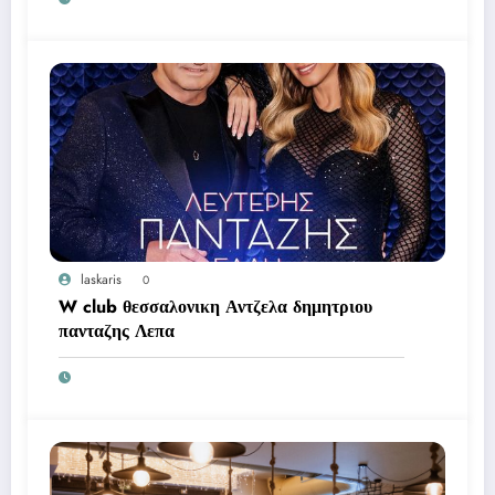
laskaris
0
W club θεσσαλονικη Αντζελα δημητριου
πανταζης Λεπα