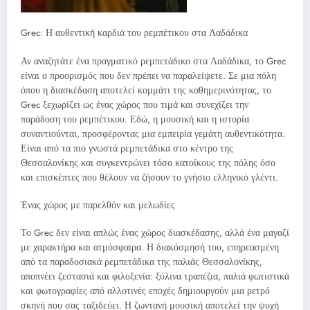
Grec: Η αυθεντική καρδιά του ρεμπέτικου στα Λαδάδικα
Αν αναζητάτε ένα πραγματικό ρεμπετάδικο στα Λαδάδικα, το Grec
είναι ο προορισμός που δεν πρέπει να παραλείψετε. Σε μια πόλη
όπου η διασκέδαση αποτελεί κομμάτι της καθημερινότητας, το
Grec ξεχωρίζει ως ένας χώρος που τιμά και συνεχίζει την
παράδοση του ρεμπέτικου. Εδώ, η μουσική και η ιστορία
συναντιούνται, προσφέροντας μια εμπειρία γεμάτη αυθεντικότητα.
Είναι από τα πιο γνωστά ρεμπετάδικα στο κέντρο της
Θεσσαλονίκης και συγκεντρώνει τόσο κατοίκους της πόλης όσο
και επισκέπτες που θέλουν να ζήσουν το γνήσιο ελληνικό γλέντι.
Ένας χώρος με παρελθόν και μελωδίες
Το Grec δεν είναι απλώς ένας χώρος διασκέδασης, αλλά ένα μαγαζί
με χαρακτήρα και ατμόσφαιρα. Η διακόσμησή του, επηρεασμένη
από τα παραδοσιακά ρεμπετάδικα της παλιάς Θεσσαλονίκης,
αποπνέει ζεστασιά και φιλοξενία: ξύλινα τραπέζια, παλιά φωτιστικά
και φωτογραφίες από αλλοτινές εποχές δημιουργούν μια ρετρό
σκηνή που σας ταξιδεύει. Η ζωντανή μουσική αποτελεί την ψυχή