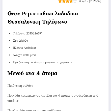
3.7/5 - (9 Ψήφοι)
Grec Ρεμπεταδικο λαδαδικα
Θεσσαλονικη Τηλέφωνο
Τηλέφωνο 2310626571
Ωρα 21:00+
Πλατεία Λαδάδικα
Ανοιχτά κάθε μερα
Εχει ζωντανη μουσικη και μπορειτε να χωρεψετε
Μενού ανα 4 άτομα
Πικάντικη σαλάτα
Ποικιλία κρεατικών σε πιατέλα για 4 άτομα, συνοδευόμενη από
πατάτες
Περιλαμβάνονται ψωμί και επιδόρπιο