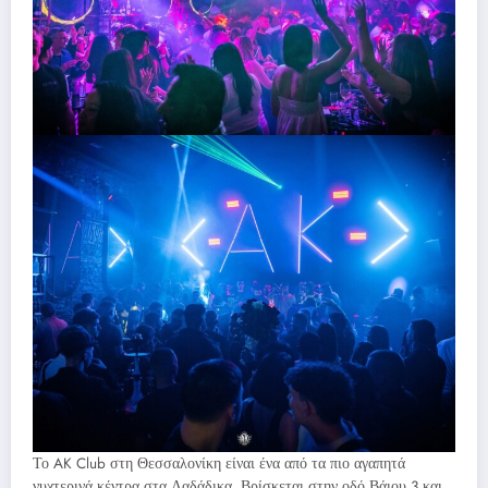
Το AK Club στη Θεσσαλονίκη είναι ένα από τα πιο αγαπητά
νυχτερινά κέντρα στα Λαδάδικα. Βρίσκεται στην οδό Βάιου 3 και