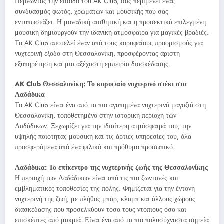
Περνώντας την είσοδο του AK Club, σας περιμένει ένας
συνδυασμός φωτός, χρωμάτων και μουσικής που σας
εντυπωσιάζει. Η μοναδική αισθητική και η προσεκτικά επιλεγμένη
μουσική δημιουργούν την ιδανική ατμόσφαιρα για μαγικές βραδιές.
Το AK Club αποτελεί έναν από τους κορυφαίους προορισμούς για
νυχτερινή έξοδο στη Θεσσαλονίκη, προσφέροντας άριστη
εξυπηρέτηση και μια αξέχαστη εμπειρία διασκέδασης.
AK Club Θεσσαλονίκη: Το κορυφαίο νυχτερινό στέκι στα
Λαδάδικα
Το AK Club είναι ένα από τα πιο αγαπημένα νυχτερινά μαγαζιά στη
Θεσσαλονίκη, τοποθετημένο στην ιστορική περιοχή των
Λαδάδικων. Ξεχωρίζει για την ιδιαίτερη ατμόσφαιρά του, την
υψηλής ποιότητας μουσική και τις άρτιες υπηρεσίες του, όλα
προσφερόμενα από ένα φιλικό και πρόθυμο προσωπικό.
Λαδάδικα: Το επίκεντρο της νυχτερινής ζωής της Θεσσαλονίκης
Η περιοχή των Λαδάδικων είναι από τις πιο ζωντανές και
εμβληματικές τοποθεσίες της πόλης. Φημίζεται για την έντονη
νυχτερινή της ζωή, με πλήθος μπαρ, κλαμπ και άλλους χώρους
διασκέδασης που προσελκύουν τόσο τους ντόπιους όσο και
επισκέπτες από μακριά. Είναι ένα από τα πιο πολυσύχναστα σημεία