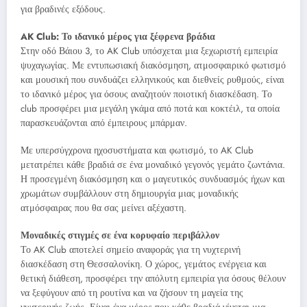
για βραδινές εξόδους.
AK Club: Το ιδανικό μέρος για ξέφρενα βράδια
Στην οδό Βάιου 3, το AK Club υπόσχεται μια ξεχωριστή εμπειρία
ψυχαγωγίας. Με εντυπωσιακή διακόσμηση, ατμοσφαιρικό φωτισμό
και μουσική που συνδυάζει ελληνικούς και διεθνείς ρυθμούς, είναι
το ιδανικό μέρος για όσους αναζητούν ποιοτική διασκέδαση. Το
club προσφέρει μια μεγάλη γκάμα από ποτά και κοκτέιλ, τα οποία
παρασκευάζονται από έμπειρους μπάρμαν.
Με υπερσύγχρονα ηχοσυστήματα και φωτισμό, το AK Club
μετατρέπει κάθε βραδιά σε ένα μοναδικό γεγονός γεμάτο ζωντάνια.
Η προσεγμένη διακόσμηση και ο μαγευτικός συνδυασμός ήχων και
χρωμάτων συμβάλλουν στη δημιουργία μιας μοναδικής
ατμόσφαιρας που θα σας μείνει αξέχαστη.
Μοναδικές στιγμές σε ένα κορυφαίο περιβάλλον
Το AK Club αποτελεί σημείο αναφοράς για τη νυχτερινή
διασκέδαση στη Θεσσαλονίκη. Ο χώρος, γεμάτος ενέργεια και
θετική διάθεση, προσφέρει την απόλυτη εμπειρία για όσους θέλουν
να ξεφύγουν από τη ρουτίνα και να ζήσουν τη μαγεία της